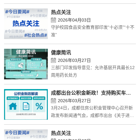
障处处长李睿介绍，为确保长护险制度可持
报纸
续运行，四川已建立“单位+个人+政府+社
热点关注
会”的多元筹资机制，明确了各类参保人群的
理事
2026年04月03日
缴费标准及相关减负措施。
守护校园食品安全教育部印发“十必须”“十不
民生
准”
特别声明
健康简讯
2026年03月27日
关于我们
三部门印发指导意见：允许基层开具最长12
周用药长处方
科普合作
成都出台公积金新政！支持购买车位提取、放宽首套房认定……
联系我们
2026年03月27日
3月24日，成都住房公积金管理中心召开新
广告服务
政发布新闻通气会，成都市出台《关于进一
步优化住房公积金有关政策的通知》《关于
加入我们
进一步支持住房消费有关事项的通知》《关
热点关注
于进一步优化重大疾病提取住房公积金的通