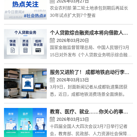
2026年03月27日
知》《关于调整住房公积金贷款有关政策的
农业农村部:第二轮土地承包到期后再延长
通知》系列政策举措，最高贷款额度提升至
30年试点扩大到7个整省
120万元，贷款次数也不再限制，首套房认
定也进一步放宽。
个人贷款综合融资成本将向借款人明示
2026年03月20日
国家金融监督管理总局、中国人民银行3月
15日对外发布《个人贷款业务明示综合融资
成本规定》，要求贷款人向借款人展示综合
融资成本明示表，清晰披露个人贷款息费成
服务又进阶了！ 成都地铁启动行李寄存服务试点
本，使个贷各项息费“阳光化”“透明化”。
2026年03月13日
3月9日，封面新闻记者从成都轨道集团获
悉，近日，成都地铁消费场景全面焕新。
教育、医疗、就业……你关心的事有了最新回应
2026年03月13日
十四届全国人大四次会议3月7日举行记者
会，教育部、民政部、人力资源社会保障