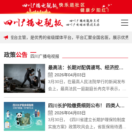
政策
电视台主管，是优秀的省级媒体平台，平台汇聚全国名医，展示优秀科普
首页
政策
公告
四川广播电视报
政策
最高法：长期对配偶谩骂、经济控制、限制社交，均属家庭暴力
要闻
2026年04月03日
3月30日，在最高人民法院举行的新闻发布
会上，最高法民一庭副庭长冉克平表示，长
地市
期对配偶谩骂诋毁、经济控制、限制正常社
会交往的行为，均存在使受害人处于非正常
科普
四川长护险缴费细则公布！ 四类人群参保，多项减负举措落地
生活状态的情况，符合家庭暴力控制与伤害
2026年04月03日
的本质特征，属于家庭暴力。
视频
3月30日，《四川省建立长期护理保险制度
实施方案》政策吹风会上，省医保局待遇保