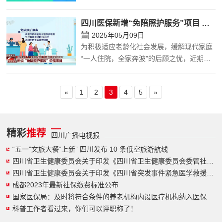
部、文化和旅游部、国家卫生健康委有关负
责人分别回答了中外记者提问。
四川医保新增“免陪照护服务”项目 最高 240 元 / 日
2025年05月09日
为积极适应老龄化社会发展，缓解现代家庭
“一人住院，全家奔波”的后顾之忧，近期四
川省医保局新增“免陪照护服务”价格项目，
进一步提升住院患者的照护质量，补齐住院
«
1
2
3
4
5
»
照护服务短板，并于2025年5月20日起全省
统一落地。
精彩
推荐
四川广播电视报
“五一”文旅大餐“上新” 四川发布 10 条低空旅游航线
四川省卫生健康委员会关于印发《四川省卫生健康委员会委管社会组织管理办法》的通知
四川省卫生健康委员会关于印发《四川省突发事件紧急医学救援规划（2023-2025年）》的通知
成都2023年最新社保缴费标准公布
国家医保局：及时将符合条件的养老机构内设医疗机构纳入医保
科普工作者看过来，你们可以评职称了！