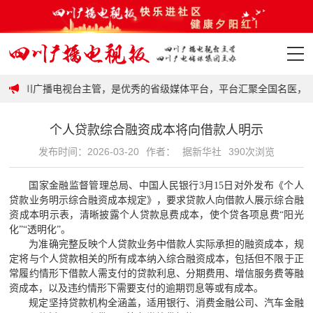
政策
由四川广播电视台主管，是优秀的省级媒体平台，平台汇聚全国名医，展
首页
个人贷款综合融资成本将向借款人明示
政策
发布时间：2026-03-20
作者：
据新华社
390次浏览
要闻
国家金融监督管理总局、中国人民银行
3月15日对外发布《个人
贷款业务明示综合融资成本规定》，要求贷款人向借款人展示综合融
地市
资成本明示表，清晰披露个人贷款息费成本，使个贷各项息费“阳光
化”“透明化”。
为准确完整反映个人贷款业务中借款人实际承担的融资成本，规
科普
定将与个人贷款相关的所有成本纳入综合融资成本，包括但不限于正
常履约情形下借款人需支付的贷款利息、分期费用、增信服务费等融
视频
资成本，以及违约情形下需要支付的逾期罚息等或有成本。
规定坚持贷款机构全涵盖，适用银行、消费金融公司、汽车金融