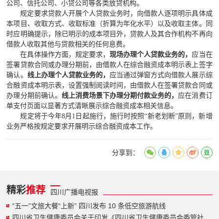
报纸
公司、信托公司、小贷公司等各类放贷机构。
规定要求贷款人开展个人贷款业务时，向借款人逐项明示具体成
本项目、收取方式、收取标准（折算为年化水平）以及收取主体。同
理事
时应明确提示，除已明示的成本项目外，贷款人及其合作机构不再向
借款人收取其他与贷款相关的任何息费。
民生
在具体操作方面，规定要求，
现场办理个人贷款业务的，
应当在
签署贷款合同或办理分期前，由借款人在综合融资成本明示表上签字
确认。
线上办理个人贷款业务的，
应当通过弹窗方式向借款人展示综
特别声明
合融资成本明示表，设置强制阅读时间，由借款人在签署贷款合同或
办理分期前确认。
线上消费场景下办理分期付款业务的，
应在消费订
关于我们
单支付页面以显著方式清晰展示综合融资成本相关信息。
规定将于今年
8月1日起施行，施行时按照“新老划断”原则，新增
业务严格按规定要求开展明示综合融资成本工作。
科普合作
分享到：
联系我们
广告服务
精彩
推荐
四川广播电视报
加入我们
“五一”文旅大餐“上新” 四川发布 10 条低空旅游航线
四川省卫生健康委员会关于印发《四川省卫生健康委员会委管社会组织管理办法》的通知