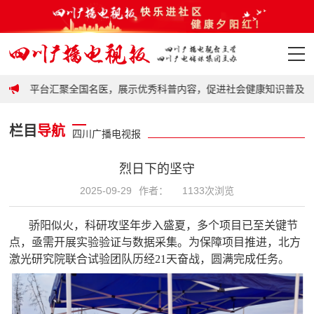
政策
台，平台汇聚全国名医，展示优秀科普内容，促进社会健康知识普及，提
首页
栏目
导航
四川广播电视报
政策
烈日下的坚守
要闻
2025-09-29
作者：
1133次浏览
地市
骄阳似火，科研攻坚年步入盛夏，多个项目已至关键节
点，亟需开展实验验证与数据采集。为保障项目推进，北方
科普
激光研究院联合试验团队历经
21天奋战，圆满完成任务。
视频