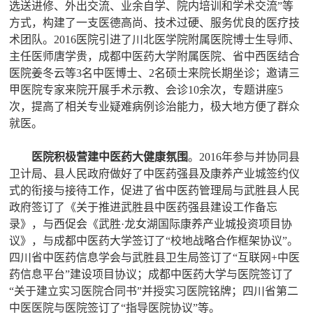
选送进修、外出交流、业余自学、院内培训和学术交流”等
方式，构建了一支医德高尚、技术过硬、服务优良的医疗技
术团队。2016医院引进了川北医学院附属医院博士生导师、
主任医师唐学贵，成都中医药大学附属医院、省中西医结合
医院姜冬云等3名中医博士、2名硕士来院长期坐诊；邀请三
甲医院专家来院开展手术示教、会诊10余次，专题讲座5
次，提高了相关专业疑难病例诊治能力，极大地方便了群众
就医。
医院积极营建中医药大健康氛围
。2016年参与并协同县
卫计局、县人民政府做好了中医药强县及康养产业城签约仪
式的衔接与接待工作，促进了省中医药管理局与武胜县人民
政府签订了《关于推进武胜县中医药强县建设工作备忘
录》，与西促会《武胜·龙女湖国际康养产业城投资项目协
议》，与成都中医药大学签订了“校地战略合作框架协议”。
四川省中医药信息学会与武胜县卫生局签订了“互联网+中医
药信息平台”建设项目协议；成都中医药大学与医院签订了
“关于建立实习医院合同书”并授实习医院铭牌；四川省第二
中医医院与医院签订了“指导医院协议”等。