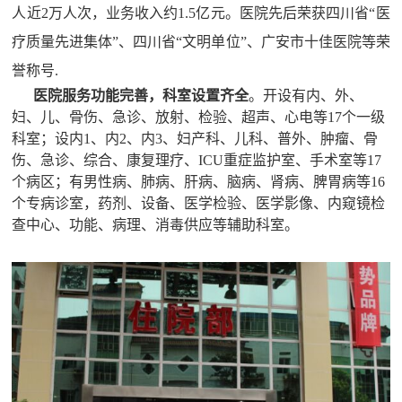
报纸
人近2万人次，业务收入约1.5亿元。医院先后荣获四川省“医
疗质量先进集体”、四川省“文明单位”、广安市十佳医院等荣
理事
誉称号.
医院服务功能完善，科室设置齐全
。开设有内、外、
民生
妇、儿、骨伤、急诊、放射、检验、超声、心电等17个一级
科室；设内1、内2、内3、妇产科、儿科、普外、肿瘤、骨
特别声明
伤、急诊、综合、康复理疗、ICU重症监护室、手术室等17
个病区；有男性病、肺病、肝病、脑病、肾病、脾胃病等16
关于我们
个专病诊室，药剂、设备、医学检验、医学影像、内窥镜检
查中心、功能、病理、消毒供应等辅助科室。
科普合作
联系我们
广告服务
加入我们