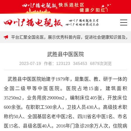
政策
，平台汇聚全国名医，展示优秀科普内容，促进社会健康知识普及，提升
首页
武胜县中医医院
政策
2023-07-19
作者：123123
345453
6879次浏览
要闻
武胜县中医医院始建于1979年，是集医、教、研于一体的
地市
全国二级甲等中医医院。医院占地15亩，建筑面积
35250m2，业务用房29000m2，编制床位405张，开放床位
科普
600余张。在职职工500余人，卫技人员430人。高级技术职
称约50人、全国基层名老中医2名、四川省名中医1名、市名
视频
医15名、县级名医40人。2016年门急诊20余万人次，住院病