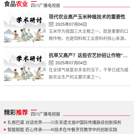
报纸
食品
农业
四川广播电视报
现代农业高产玉米种植技术的重要性
理事
2025年07月04日
玉米作为我国三大主粮之一，既是重要的口
民生
粮作物，也是饲料和工业原料的核心来源。
特别声明
抗旱又高产？这些农艺妙招让作物“喝饱水、长结实”
2025年07月04日
关于我们
在全球气候复杂多变的当下，干旱已成为威
胁农业生产的主要灾害之一。
科普合作
联系我们
广告服务
精彩
推荐
四川广播电视报
扎根巴渠 对话世界——川东非遗文旅IP国际传播路径创新探析
加入我们
智能赋能 匠心传承——AI技术在中餐烹饪教学中的创新实践